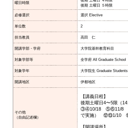
後期 土曜日 ４時限
曜日時限
後期 土曜日 ５時限
必修選択
選択 Elective
単位数
2
担当教員
高田 仁
開講学部・学府
大学院基幹教育科目
対象学部等
全学府 All Graduate School
対象学年
大学院生 Graduate Student
開講地区
伊都地区
【講義日程】
後期土曜日4〜5限（14:
③④10/18 ⑤⑥11/8
その他
で実施） ⑫⑬1/10 ⑭
（自由記述欄）
【開講場所】