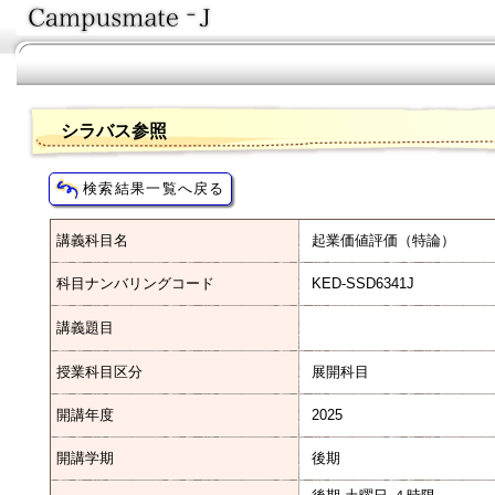
シラバス参照
講義科目名
起業価値評価（特論）
科目ナンバリングコード
KED-SSD6341J
講義題目
授業科目区分
展開科目
開講年度
2025
開講学期
後期