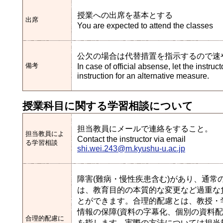
授業への出席を基本とする
出席
You are expected to attend the classes
公欠の場合は代替措置を指示するので速
備考
In case of official absense, let the instru
instruction for an alternative measure.
授業科目に関する学習相談について
担当教員にメールで連絡をすること。
担当教員によ
Contact the instructor via email
る学習相談
shi.wei.243@m.kyushu-u.ac.jp
障害(難病・慢性疾患含む)があり、通
は、教育目的の本質的な変更など過重な
とができます。合理的配慮とは、教授・
情報の保障(資料の字幕化、個別の資料
合理的配慮に
を指します。実際の方法については担当