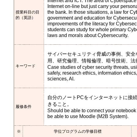
Internet and ICT. The area of Cyberspace 
Internet on-line but just carry your per
the bank. In those situations, a law for 
授業科目の目
government and education for Cybersecurit
的（英語）
improvements of the literacy for Cybersec
students can study for whole primary Cybe
laws and morals about Cybersecurity.
サイバーセキュリティ脅威の事例、安全
用、研究倫理、情報倫理、暗号技術、法律
キーワード
Case studies of cyber security threats, us
safely, research ethics, information ethics
sciences, AI.
自分のノートPCをインターネットに接続でき
きること。
履修条件
Should be able to connect your notebook 
be able to use Moodle (M2B System).
※
学位プログラムの学修目標