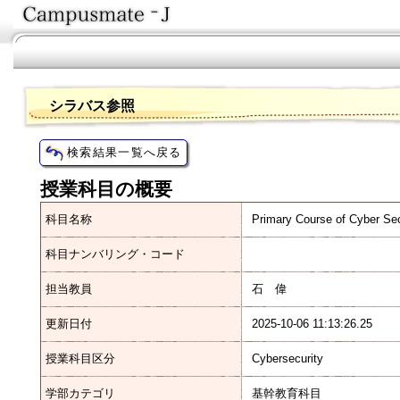
シラバス参照
授業科目の概要
科目名称
Primary Course of Cyber Se
科目ナンバリング・コード
担当教員
石 偉
更新日付
2025-10-06 11:13:26.25
授業科目区分
Cybersecurity
学部カテゴリ
基幹教育科目