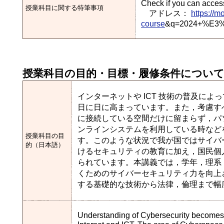
Check if you can access 
授業科目に関する特筆事項
アドレス：
https://
course
&q=2024+%E
授業科目の目的・目標・履修条件につい
インターネットや ICT 技術の普及に
日に日に高まっています。また，考慮す
に接続している空間だけに留まらず，パ
ンラインシステムを利用している時など
授業科目の目
す。このような状況で我が国ではサイバ
的（日本語）
けるセキュリティの教育に加え，国民個
られています。本講義では，学年，理系・
くためのサイバーセキュリティ力を向上
する基礎的な技術から法律，倫理まで幅
Understanding of Cybersecurity becomes 