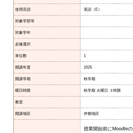
使用言語
英語（E）
対象学部等
対象学年
必修選択
単位数
1
開講年度
2025
開講学期
秋学期
曜日時限
秋学期 火曜日 ３時限
教室
開講地区
伊都地区
授業開始前にMoodl