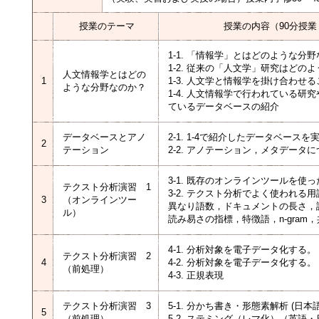
授業のテーマ
授業の内容（90分授業
1-1. 「情報学」とはどのような分
1-2. 従来の「人文学」研究はどの
人文情報学とはどの
1
1-3. 人文学と情報学を掛け合わせ
ような分野なのか？
1-4. 人文情報学で行われている研
ているデータベースの紹介
データベースとアノ
2-1. 1-4で紹介したデータベース
2
テーション
2-2. アノテーション，メタデータ
3-1. 既存のオンラインツールを使
テクスト分析演習 1
3-2. テクスト分析でよく使われる
3
（オンラインツー
異なり語数，ドキュメントの長さ，
ル）
読み易さの指標，特徴語，n-gram
4-1. 分析対象を電子データ化する
テクスト分析演習 2
4
4-2. 分析対象を電子データ化する
（前処理）
4-3. 正規表現
テクスト分析演習 3
5-1. 分かち書き・形態素解析 (日本
5
（前処理）
5-2. ステミング（レマ化）（英語