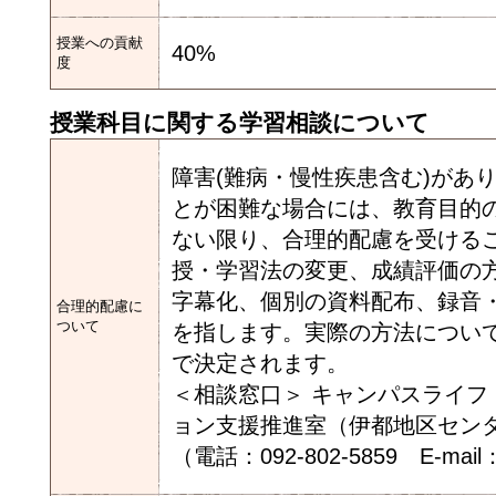
授業への貢献
40%
度
授業科目に関する学習相談について
障害(難病・慢性疾患含む)があ
とが困難な場合には、教育目的
ない限り、合理的配慮を受ける
授・学習法の変更、成績評価の
字幕化、個別の資料配布、録音
合理的配慮に
ついて
を指します。実際の方法につい
で決定されます。
＜相談窓口＞ キャンパスライ
ョン支援推進室（伊都地区セン
（電話：092-802-5859 E-mail：in