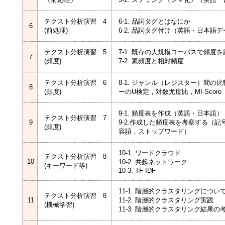
テクスト分析演習 4
6-1. 品詞タグとはなにか
6
(前処理)
6-2. 品詞タグ付け（英語・日本語
テクスト分析演習 5
7-1. 既存の大規模コーパスで頻度
7
(頻度)
7-2. 素頻度と相対頻度
テクスト分析演習 6
8-1. ジャンル（レジスター）間の
8
(頻度)
ーのU検定，対数尤度比，MI-Score
9-1. 頻度表を作成（英語・日本語）
テクスト分析演習 7
9
9-2.作成した頻度表を考察する（
(頻度)
容語，ストップワード）
10-1. ワードクラウド
テクスト分析演習 8
10
10-2. 共起ネットワーク
(キーワード等)
10-3. TF-IDF
11-1. 階層的クラスタリングについ
テクスト分析演習 8
11
11-2. 階層的クラスタリング実践
(機械学習)
11-3. 階層的クラスタリング結果の