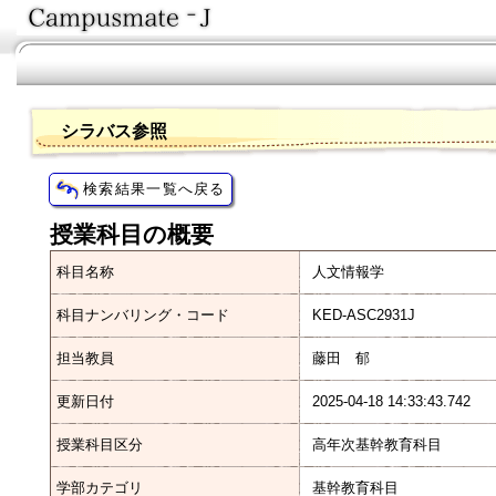
シラバス参照
授業科目の概要
科目名称
人文情報学
科目ナンバリング・コード
KED-ASC2931J
担当教員
藤田 郁
更新日付
2025-04-18 14:33:43.742
授業科目区分
高年次基幹教育科目
学部カテゴリ
基幹教育科目