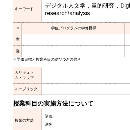
デジタル人文学，量的研究，Digital Hum
キーワード
research/analysis
※
学位プログラムの学修目標
主
従
※学修目標と授業科目の結びつきの強さ
カリキュラ
ム・マップ
ルーブリック
授業科目の実施方法について
講義
授業の方法
演習