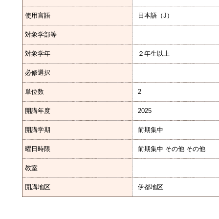
使用言語
日本語（J）
対象学部等
対象学年
２年生以上
必修選択
単位数
2
開講年度
2025
開講学期
前期集中
曜日時限
前期集中 その他 その他
教室
開講地区
伊都地区