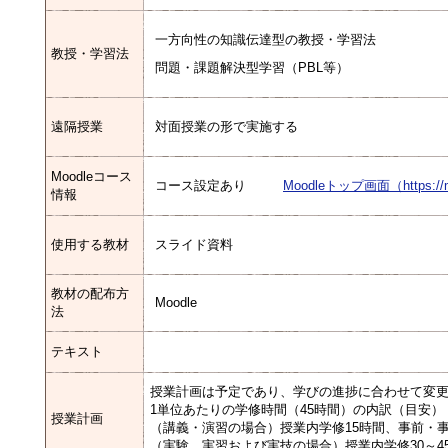
一方向性の知識伝達型の教授・学習法
教授・学習法
問題・課題解決型学習（PBL等）
遠隔授業
対面授業の形で実施する
Moodleコース
コース設定あり
Moodleトップ画面（https://mood
情報
使用する教材
スライド資料
教材の配布方
Moodle
法
テキスト
授業計画は予定であり、学びの進捗に合わせて変
1単位あたりの学修時間（45時間）の内訳（目安）
授業計画
（講義・演習の場合）授業内学修15時間、事前・事
（実験、実習および実技の場合）授業内学修30～4