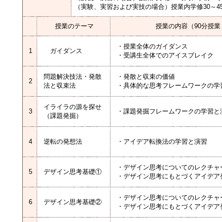
（実験、実習および実技の場合）授業内学修30～4
授業のテーマ
授業の内容（90分授業
・授業全体のガイダンス
1
ガイダンス
・受講生全体でのアイスブレイク
問題解決技法・発散
・発散と収束の価値
2
法と収束法
・具体的な思考フレームワークの学
イライラの源を探せ
3
・課題発掘フレームワークの学習と
（課題発掘）
4
逆転の発想法
・アイデア転換法の学習と演習
・デザイン思考についてのレクチャ
5
デザイン思考基礎①
・デザイン思考にもとづくアイデア
・デザイン思考についてのレクチャ
6
デザイン思考基礎②
・デザイン思考にもとづくアイデア