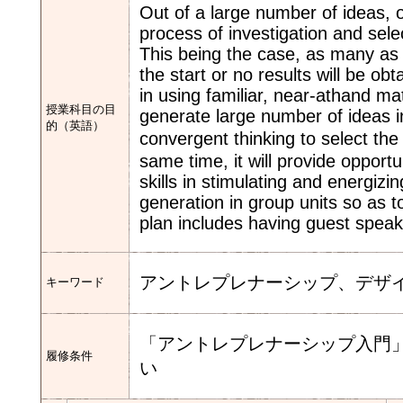
Out of a large number of ideas, 
process of investigation and selec
This being the case, as many as
the start or no results will be obt
in using familiar, near-at­hand ma
授業科目の目
generate large number of ideas i
的（英語）
convergent thinking to select th
same time, it will provide opport
skills in stimulating and energizi
generation in group units so as t
plan includes having guest speak
アントレプレナーシップ、デザ
キーワード
「アントレプレナーシップ入門
履修条件
い