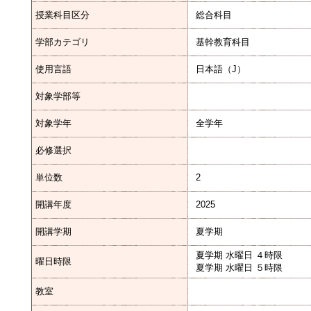
授業科目区分
総合科目
学部カテゴリ
基幹教育科目
使用言語
日本語（J）
対象学部等
対象学年
全学年
必修選択
単位数
2
開講年度
2025
開講学期
夏学期
夏学期 水曜日 ４時限
曜日時限
夏学期 水曜日 ５時限
教室