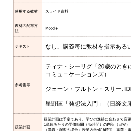
使用する教材
スライド資料
教材の配布方
Moodle
法
なし。講義毎に教材を指示ある
テキスト
ティナ・シーリグ「20歳のとき
コミュニケーションズ）
参考書等
ジェーン・フルトン・スリー､I
星野匡「発想法入門」（日経文
授業計画は予定であり、学びの進捗に合わせて変
1単位あたりの学修時間（45時間）の内訳（目安）
授業計画
（講義・演習の場合）授業内学修15時間、事前・事