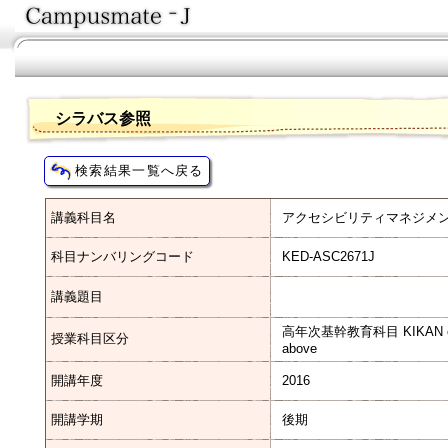
シラバス参照
講義科目名
アクセシビリティマネジメ
科目ナンバリングコード
KED-ASC2671J
講義題目
高年次基幹教育科目 KIKAN educatio
授業科目区分
above
開講年度
2016
開講学期
後期