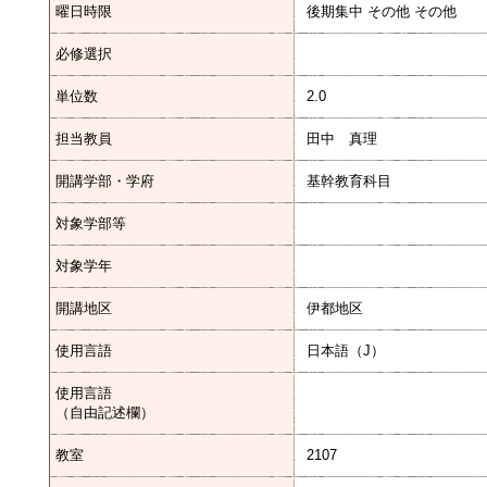
曜日時限
後期集中 その他 その他
必修選択
単位数
2.0
担当教員
田中 真理
開講学部・学府
基幹教育科目
対象学部等
対象学年
開講地区
伊都地区
使用言語
日本語（J）
使用言語
（自由記述欄）
教室
2107