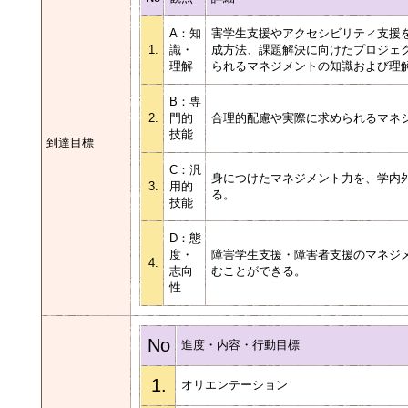
A：知
害学生支援やアクセシビリティ支援
1.
識・
成方法、課題解決に向けたプロジェ
理解
られるマネジメントの知識および理
B：専
2.
門的
合理的配慮や実際に求められるマネ
技能
到達目標
C：汎
身につけたマネジメント力を、学内
3.
用的
る。
技能
D：態
度・
障害学生支援・障害者支援のマネジ
4.
志向
むことができる。
性
No
進度・内容・行動目標
1.
オリエンテーション