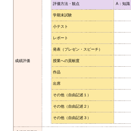
評価方法・観点
A：知識
学期末試験
小テスト
レポート
発表（プレゼン・スピーチ）
成績評価
授業への貢献度
作品
出席
その他（自由記述１）
その他（自由記述２）
その他（自由記述３）