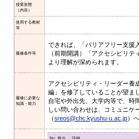
授業形態
（内容）
使用する教材
等
できれば、「バリアフリー支援
（前期開講）「アクセシビリテ
履修条件等
より理解が深められます。
アクセシビリティ・リーダー養
編」を修了していることが望ま
履修に必要な
自宅や外出先、大学内等で、時
知識・能力
しい問い合わせは、コミュニケ
（
sreos@chc.kyushu-u.ac.jp
）
No
観点
詳細